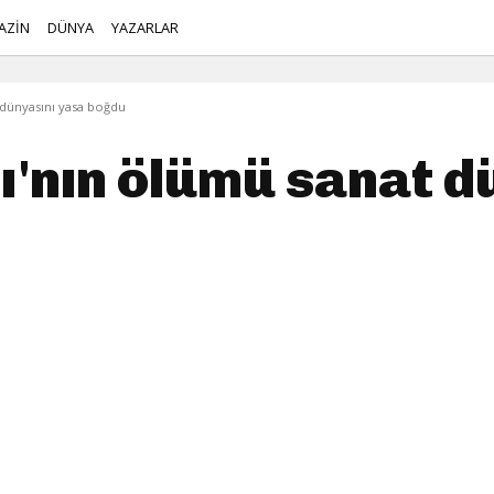
AZİN
DÜNYA
YAZARLAR
dünyasını yasa boğdu
'nın ölümü sanat d