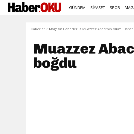
GÜNDEM
SİYASET
SPOR
MAG
›
›
Haberler
Magazin Haberleri
Muazzez Abacı'nın ölümü sanat 
Muazzez Abacı
boğdu