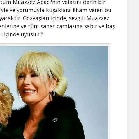
stum Muazzez Abacı'nın vefatını derin bir
iyle ve yorumuyla kuşaklara ilham veren bu
acaktır. Gözyaşları içinde, sevgili Muazzez
venlerine ve tüm sanat camiasına sabır ve baş
ar içinde uyusun."