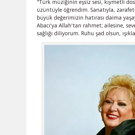
"Türk müziğinin eşsiz sesi, kıymetli do
üzüntüyle öğrendim. Sanatıyla, zarafet
büyük değerimizin hatırası daima yaşay
Abacı'ya Allah'tan rahmet; ailesine, se
sağlığı diliyorum. Ruhu şad olsun, ışıkl