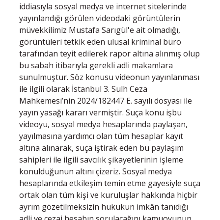
iddiasıyla sosyal medya ve internet sitelerinde
yayınlandığı görülen videodaki görüntülerin
müvekkilimiz Mustafa Sarıgül'e ait olmadığı,
görüntüleri tetkik eden ulusal kriminal büro
tarafından teyit edilerek rapor altına alınmış olup
bu sabah itibarıyla gerekli adli makamlara
sunulmuştur. Söz konusu videonun yayınlanması
ile ilgili olarak İstanbul 3. Sulh Ceza
Mahkemesi’nin 2024/182447 E. sayılı dosyası ile
yayın yasağı kararı vermiştir. Suça konu işbu
videoyu, sosyal medya hesaplarında paylaşan,
yayılmasına yardımcı olan tüm hesaplar kayıt
altına alınarak, suça iştirak eden bu paylaşım
sahipleri ile ilgili savcılık şikayetlerinin işleme
konulduğunun altını çizeriz. Sosyal medya
hesaplarında etkileşim temin etme gayesiyle suça
ortak olan tüm kişi ve kuruluşlar hakkında hiçbir
ayrım gözetilmeksizin hukukun imkân tanıdığı
adli ve cezai hesabın sorulacağını kamuoyunun