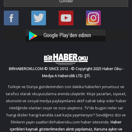
Haber
Haber
Bir
Bir
Oku
Oku
Haber
Haber
Facebook
Twitter
Oku
Oku
YouTube
Instagram
BIRHABEROKU.COM © SINCE 2012 - © Copyright 2025 Haber Oku -
Medya A Habercilik LTD. ŞTİ.
Türkiye ve Dünya gündeminden son dakika haberleri yorumsuz ve
tarafsız olarak okuyucularına anında ulaştırılır. Köşe yazarları, siyaset,
ekonomi ve sosyal medya paylaşımlarını aktif oalrak takip eder haber
niteliğinde olanları seçer ve size ulaştırırız. TV'de bugün neler var
hangi diziler hangi kanalda saat kaçta yayınlanıyor? Sevdiğiniz dizi ve
filmlerin yayın saatleri Birhaberoku.com haber sitesinde.
Haber
içerikleri kaynak gösterilmeden alıntı yapılamaz, Kanuna aykırı ve