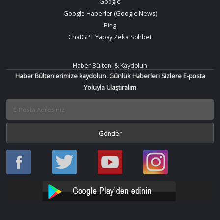
Google
Google Haberler (Google News)
Bing
ChatGPT Yapay Zeka Sohbet
Haber Bülteni & Kaydolun
Haber Bültenlerimize kaydolun. Günlük Haberleri Sizlere E-posta
Yoluyla Ulaştıralım
Haber
Haber
Bir
Bir
Oku
Oku
Haber
Haber
Facebook
Twitter
Oku
Oku
YouTube
Instagram