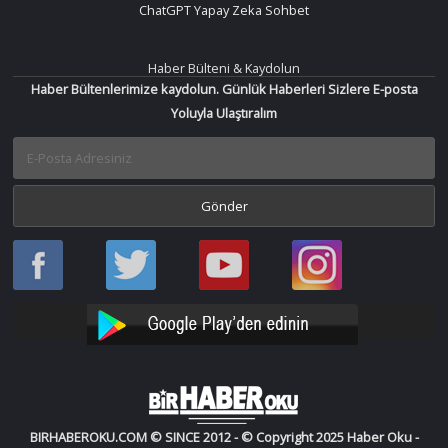
ChatGPT Yapay Zeka Sohbet
Haber Bülteni & Kaydolun
Haber Bültenlerimize kaydolun. Günlük Haberleri Sizlere E-posta
Yoluyla Ulaştıralım
Haber
Haber
Bir
Bir
Oku
Oku
Haber
Haber
Facebook
Twitter
Oku
Oku
YouTube
Instagram
BIRHABEROKU.COM © SINCE 2012 - © Copyright 2025 Haber Oku -