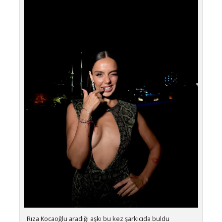
Rıza Kocaoğlu aradığı aşkı bu kez şarkıcıda buldu