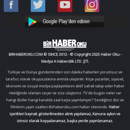
Haber
Haber
Bir
Bir
Oku
Oku
Haber
Haber
Facebook
Twitter
Oku
Oku
YouTube
Instagram
BIRHABEROKU.COM © SINCE 2012 - © Copyright 2025 Haber Oku -
Medya A Habercilik LTD. ŞTİ.
Türkiye ve Dünya gündeminden son dakika haberleri yorumsuz ve
tarafsız olarak okuyucularına anında ulaştırılır. Köşe yazarları, siyaset,
ekonomi ve sosyal medya paylaşımlarını aktif oalrak takip eder haber
niteliğinde olanları seçer ve size ulaştırırız. TV'de bugün neler var
hangi diziler hangi kanalda saat kaçta yayınlanıyor? Sevdiğiniz dizi ve
filmlerin yayın saatleri Birhaberoku.com haber sitesinde.
Haber
içerikleri kaynak gösterilmeden alıntı yapılamaz, Kanuna aykırı ve
izinsiz olarak kopyalanamaz, başka yerde yayınlanamaz.