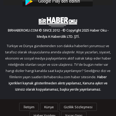
YouTube
Instagram
BIRHABEROKU.COM © SINCE 2012 - © Copyright 2025 Haber Oku -
Medya A Habercilik LTD. ŞTİ.
Türkiye ve Dünya gündeminden son dakika haberleri yorumsuz ve
tarafsız olarak okuyucularına anında ulaştırılır. Köşe yazarları, siyaset,
ekonomi ve sosyal medya paylaşımlarını aktif oalrak takip eder haber
niteliğinde olanları seçer ve size ulaştırırız. TV'de bugün neler var
hangi diziler hangi kanalda saat kaçta yayınlanıyor? Sevdiğiniz dizi ve
filmlerin yayın saatleri Birhaberoku.com haber sitesinde.
Haber
içerikleri kaynak gösterilmeden alıntı yapılamaz, Kanuna aykırı ve
izinsiz olarak kopyalanamaz, başka yerde yayınlanamaz.
İletişim
Künye
Gizlilik Sözleşmesi
Haber Yazılımı
Yazar Girişi