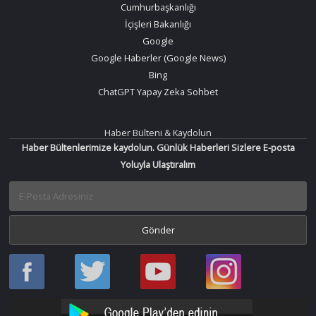
Cumhurbaşkanlığı
İçişleri Bakanlığı
Google
Google Haberler (Google News)
Bing
ChatGPT Yapay Zeka Sohbet
Haber Bülteni & Kaydolun
Haber Bültenlerimize kaydolun. Günlük Haberleri Sizlere E-posta
Yoluyla Ulaştıralım
Haber
Haber
Bir
Bir
Oku
Oku
Haber
Haber
Facebook
Twitter
Oku
Oku
YouTube
Instagram