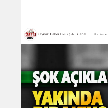
Kaynak: Haber Oku /
Genel
8 yıl önce
Şehir: