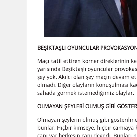
BEŞİKTAŞLI OYUNCULAR PROVOKASYON
Maçı tatil ettiren korner direklerinin k
yarısında Beşiktaşlı oyuncular provokas
şey yok. Akılcı olan şey maçın devam et
olmadı. Diğer olayların konuşulması kad
sahada görmek istemediğimiz olaylar.
OLMAYAN ŞEYLERİ OLMUŞ GİBİ GÖSTER
Olmayan şeylerin olmuş gibi gösterilme
bunlar. Hiçbir kimseye, hiçbir camiaya
canı var herkesin canı değerli. Bunları