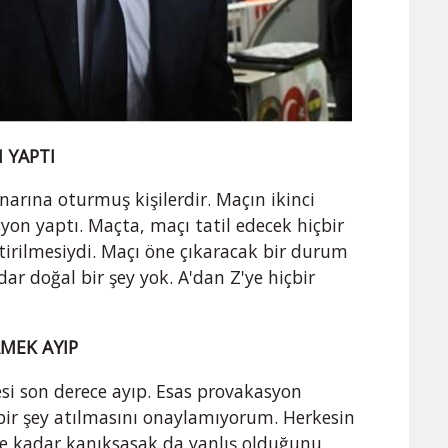
 YAPTI
enarına oturmuş kişilerdir. Maçın ikinci
yon yaptı. Maçta, maçı tatil edecek hiçbir
tirilmesiydi. Maçı öne çıkaracak bir durum
ar doğal bir şey yok. A'dan Z'ye hiçbir
MEK AYIP
si son derece ayıp. Esas provakasyon
 bir şey atılmasını onaylamıyorum. Herkesin
 ne kadar kanıksasak da yanlış olduğunu