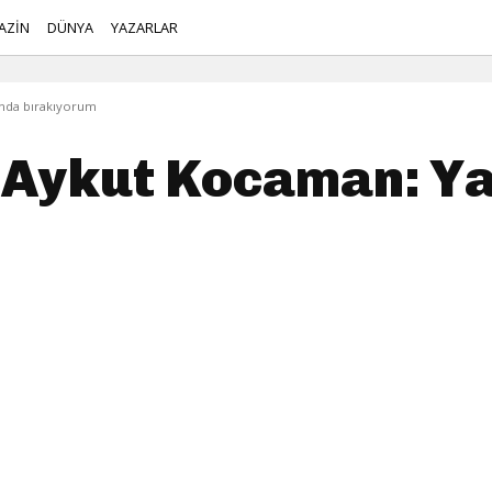
AZİN
DÜNYA
YAZARLAR
ında bırakıyorum
 Aykut Kocaman: Y