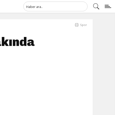
Spor
akında