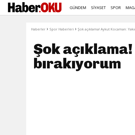
GÜNDEM
SİYASET
SPOR
MAG
›
›
Haberler
Spor Haberleri
Şok açıklama! Aykut Kocaman: Yak
Şok açıklama!
bırakıyorum