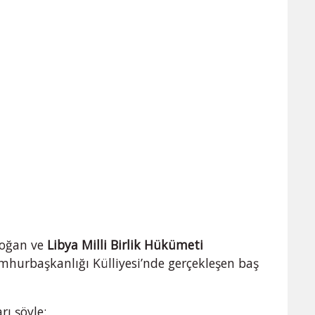
doğan ve
Libya Milli Birlik Hükümeti
hurbaşkanlığı Külliyesi’nde gerçekleşen baş
rı şöyle: