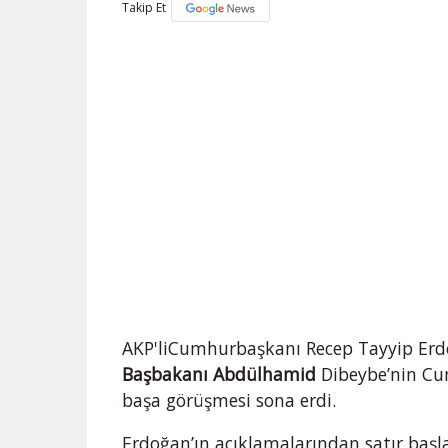
Takip Et
AKP'liCumhurbaşkanı Recep Tayyip Er
Başbakanı Abdülhamid
Dibeybe’nin Cum
başa görüşmesi sona erdi.
Erdoğan’ın açıklamalarından satır başla