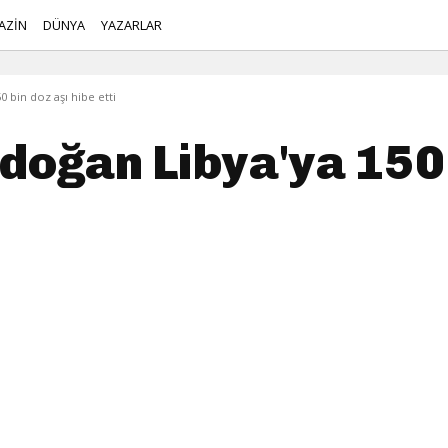
AZİN
DÜNYA
YAZARLAR
 bin doz aşı hibe etti
doğan Libya'ya 150 