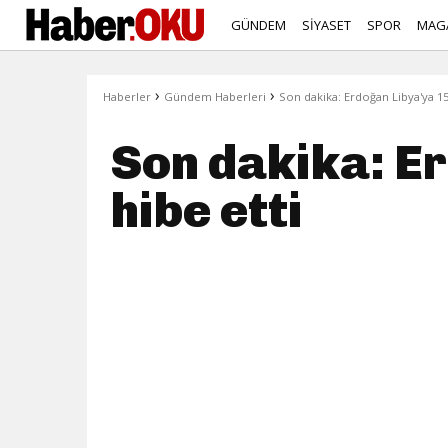
GÜNDEM
SİYASET
SPOR
MAG
›
›
Haberler
Gündem Haberleri
Son dakika: Erdoğan Libya'ya 150
Son dakika: Er
hibe etti