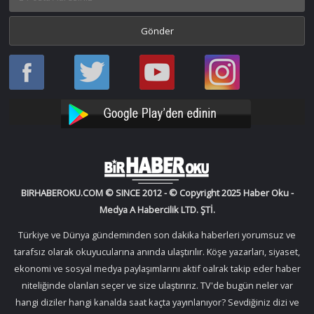
Haber
Haber
Bir
Bir
Oku
Oku
Haber
Haber
Facebook
Twitter
Oku
Oku
YouTube
Instagram
BIRHABEROKU.COM © SINCE 2012 - © Copyright 2025 Haber Oku -
Medya A Habercilik LTD. ŞTİ.
Türkiye ve Dünya gündeminden son dakika haberleri yorumsuz ve
tarafsız olarak okuyucularına anında ulaştırılır. Köşe yazarları, siyaset,
ekonomi ve sosyal medya paylaşımlarını aktif oalrak takip eder haber
niteliğinde olanları seçer ve size ulaştırırız. TV'de bugün neler var
hangi diziler hangi kanalda saat kaçta yayınlanıyor? Sevdiğiniz dizi ve