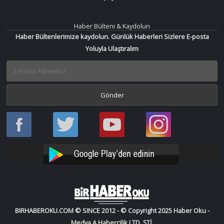
Haber Bülteni & Kaydolun
Haber Bültenlerimize kaydolun. Günlük Haberleri Sizlere E-posta
Yoluyla Ulaştıralım
Haber
Haber
Bir
Bir
Oku
Oku
Haber
Haber
Facebook
Twitter
Oku
Oku
YouTube
Instagram
BIRHABEROKU.COM © SINCE 2012 - © Copyright 2025 Haber Oku -
Medya A Habercilik LTD. ŞTİ.