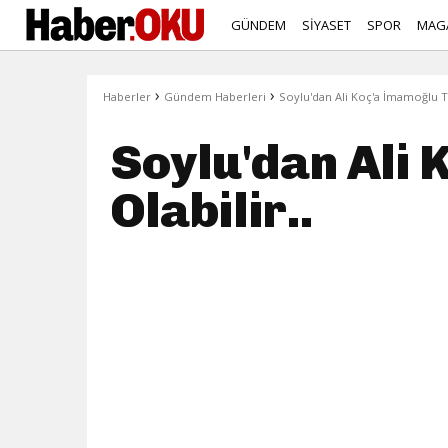
GÜNDEM
SİYASET
SPOR
MAG
›
›
Haberler
Gündem Haberleri
Soylu'dan Ali Koç'a İmamoğlu T
Soylu'dan Ali
Olabilir..