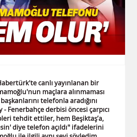
Habertürk'te canlı yayınlanan bir
İmamoğlu'nun maçlara alınmaması
başkanlarını telefonla aradığını
y - Fenerbahçe derbisi öncesi çarpıcı
ri tehdit ettiler, hem Beşiktaş’a,
' diye telefon açıldı" ifadelerini
ğlu ile ilgili aynı şeyi söyledim.