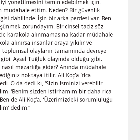
t iyi yönetilmesini temin edebilmek için.
n müdahale ettim. Neden? Bir güvenlik
isi dahilinde. İşin bir arka perdesi var. Ben
üşünmek zorundayım. Bir cinsel taciz söz
çede karakola alınmamasına kadar müdahale
la alınırsa insanlar oraya yıkılır ve
p toplumsal olayların tamamında devreye
gibi. Aysel Tuğluk olayında olduğu gibi.
nı nasıl mezarlığa gider? Anında müdahale
ğiniz noktaya itilir. Ali Koç’a ‘rica
i. O da dedi ki, ‘Sizin isminizi verebilir
im. ‘Benim sizden istirhamım bir daha rica
 Ben de Ali Koç’a, ‘Üzerimizdeki sorumluluğu
alım’ dedim.”