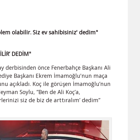
blem olabilir. Siz ev sahibisiniz' dedim"
LİR’ DEDİM"
y derbisinden önce Fenerbahçe Başkanı Ali
elediye Başkanı Ekrem İmamoğlu'nun maça
u açıkladı. Koç ile görüşen İmamoğlu’nun
leyman Soylu, ”Ben de Ali Koç’a,
erinizi siz de biz de arttıralım’ dedim”