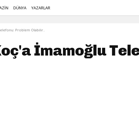
AZİN
DÜNYA
YAZARLAR
elefonu: Problem Olabilir..
 Koç'a İmamoğlu Tel