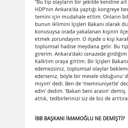
“Bu tip olayların bir şekilde kendine ai
HDP’nin Ankara’da yaptığı kongreye be
temini için müdahale ettim. Onların bilg
bunun iklimini İçişleri Bakanı olarak d
konusuysa orada yakalanan kişinin il
etmek zorundayım. O ilçede o kişi karako
toplumsal hadise meydana gelir. Bu ti
girerim. Ankara’daki cenazede girdiğim 
Kalktım oraya gittim. Bir İçişleri Baka
edemezsiniz, toplumsal olaylar beklemedi
ederseniz, böyle bir mesele olduğunu’ ded
miyim’ dedi. Ben de ‘memnuniyetle’ ded
edin’ dedim. ‘Bakan beni arasın’ demiş.
attık, tedbirlerinizi siz de biz de arttır
İBB BAŞKANI İMAMOĞLU NE DEMİŞTİ?