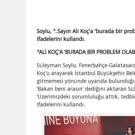
Soylu, "..Sayın Ali Koç'a 'burada bir pro
ifadelerini kullandı.
"ALİ KOÇ’A ‘BURADA BİR PROBLEM OLABİ
Süleyman Soylu, Fenerbahçe-Galatasara
Koç’u arayarak İstanbul Büyükşehir B
gitmemesi yönünde uyarıda bulunduğun
‘Bakan beni arasın’ dediğini aktaran Sü
‘Üzerimizdeki sorumluluğu attık, tedbirl
ifadelerini kullandı.