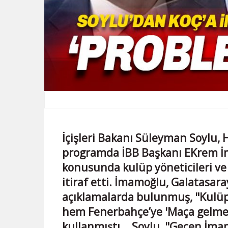
İçişleri Bakanı Süleyman Soylu, 
programda İBB Başkanı EKrem 
konusunda kulüp yöneticileri ve 
itiraf etti. İmamoğlu, Galatasara
açıklamalarda bulunmuş, "Kulüple
hem Fenerbahçe’ye 'Maça gelmesin
kullanmıştı... Soylu, "Geçen İmamo