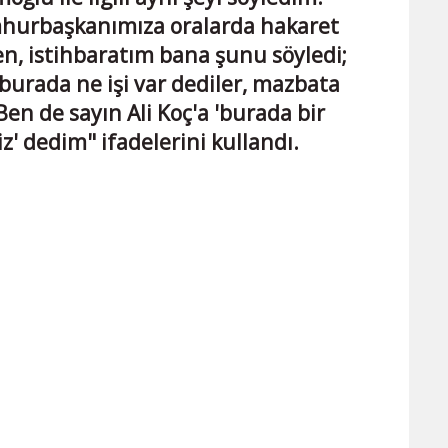
umhurbaşkanımıza oralarda hakaret
en, istihbaratım bana şunu söyledi;
urada ne işi var dediler, mazbata
en de sayın Ali Koç'a 'burada bir
iz' dedim" ifadelerini kullandı.