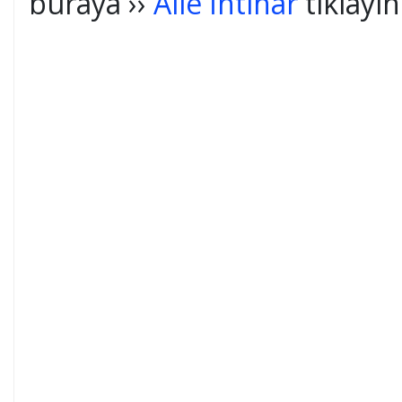
buraya ››
Aile İntihar
tıklayın