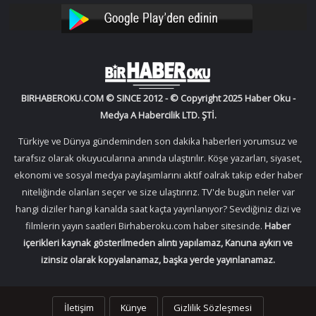
Facebook
Twitter
Oku
Oku
YouTube
Instagram
BIRHABEROKU.COM © SINCE 2012 - © Copyright 2025 Haber Oku -
Medya A Habercilik LTD. ŞTİ.
Türkiye ve Dünya gündeminden son dakika haberleri yorumsuz ve
tarafsız olarak okuyucularına anında ulaştırılır. Köşe yazarları, siyaset,
ekonomi ve sosyal medya paylaşımlarını aktif oalrak takip eder haber
niteliğinde olanları seçer ve size ulaştırırız. TV'de bugün neler var
hangi diziler hangi kanalda saat kaçta yayınlanıyor? Sevdiğiniz dizi ve
filmlerin yayın saatleri Birhaberoku.com haber sitesinde.
Haber
içerikleri kaynak gösterilmeden alıntı yapılamaz, Kanuna aykırı ve
izinsiz olarak kopyalanamaz, başka yerde yayınlanamaz.
İletişim
Künye
Gizlilik Sözleşmesi