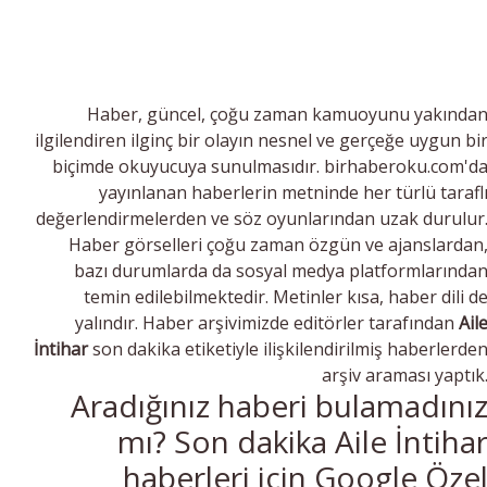
Haber, güncel, çoğu zaman kamuoyunu yakında
ilgilendiren ilginç bir olayın nesnel ve gerçeğe uygun bi
biçimde okuyucuya sunulmasıdır. birhaberoku.com'd
yayınlanan haberlerin metninde her türlü tarafl
değerlendirmelerden ve söz oyunlarından uzak durulur
Haber görselleri çoğu zaman özgün ve ajanslardan
bazı durumlarda da sosyal medya platformlarında
temin edilebilmektedir. Metinler kısa, haber dili d
yalındır. Haber arşivimizde editörler tarafından
Ail
İntihar
son dakika etiketiyle ilişkilendirilmiş haberlerde
arşiv araması yaptık
Aradığınız haberi bulamadını
mı? Son dakika Aile İntiha
haberleri için Google Öze