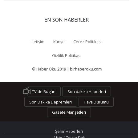
EN SON HABERLER
İletişim
Künye
Çerez Politikası
Gizlilik Politikası
© Haber Oku 2019 | birhaberoku.com
TV'de Bugün
Son dakika Haberleri
Son Dakika Depremleri
Hava Durumu
Gazete Manşetleri
Şehir Haberleri
Afrin / Zeytin Dalı