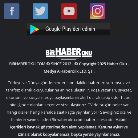
Haber
Haber
Bir
Bir
Oku
Oku
Haber
Haber
Facebook
Twitter
Oku
Oku
YouTube
Instagram
BIRHABEROKU.COM © SINCE 2012 - © Copyright 2025 Haber Oku -
Medya A Habercilik LTD. ŞTİ.
Türkiye ve Dünya gündeminden son dakika haberleri yorumsuz ve
tarafsız olarak okuyucularına anında ulaştırılır. Köşe yazarları, siyaset,
ekonomi ve sosyal medya paylaşımlarını aktif oalrak takip eder haber
niteliğinde olanları seçer ve size ulaştırırız. TV'de bugün neler var
hangi diziler hangi kanalda saat kaçta yayınlanıyor? Sevdiğiniz dizi ve
filmlerin yayın saatleri Birhaberoku.com haber sitesinde.
Haber
içerikleri kaynak gösterilmeden alıntı yapılamaz, Kanuna aykırı ve
izinsiz olarak kopyalanamaz, başka yerde yayınlanamaz.