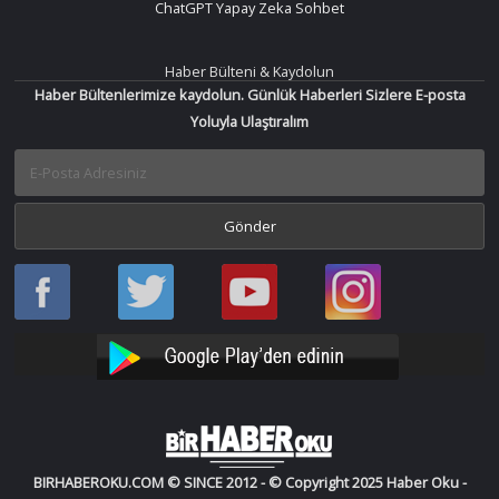
ChatGPT Yapay Zeka Sohbet
Haber Bülteni & Kaydolun
Haber Bültenlerimize kaydolun. Günlük Haberleri Sizlere E-posta
Yoluyla Ulaştıralım
Haber
Haber
Bir
Bir
Oku
Oku
Haber
Haber
Facebook
Twitter
Oku
Oku
YouTube
Instagram
BIRHABEROKU.COM © SINCE 2012 - © Copyright 2025 Haber Oku -