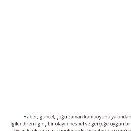
Haber, güncel, çoğu zaman kamuoyunu yakında
ilgilendiren ilginç bir olayın nesnel ve gerçeğe uygun bi
biçimde okuyucuya sunulmasıdır. birhaberoku.com'd