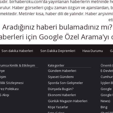
ıdır. birhaberoku.com'da yayınlanan haberlerin metninde he
rulur. Haber görselleri çoğu zaman özgün ve ajanslardan, 
lmektedir. Metinler kısa, haber dili de yalındır. Haber arşivi
et
Aradığınız haberi bulamadınız mı
aberleri için Google Özel Arama'yı 
Son dakika Haberleri
Son Dakika Depremleri
Hava Durumu
G
rumsa Kimlik & Etkileşim
Kategoriler
Önemli 
nye
Gündem Haberleri
E-Devlet
tişim
Siyaset Gündemi
Cumhurb
lilik Sözleşmesi
Sporda Son Gelişmeler
İçişleri 
ez Politikası
Dünyada Bugün?
Google
 Akışı
Ekonomi Haberleri
Google 
Günlük Magazin Haberleri
News)
Köşe Yazarlar
Bing
Foto Galeri
ChatGPT