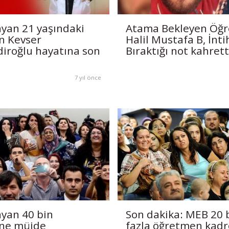
yan 21 yaşındaki
Atama Bekleyen Öğ
n Kevser
Halil Mustafa B, İnti
iroğlu hayatına son
Bıraktığı not kahrett
7 yıl önce
yan 40 bin
Son dakika: MEB 20 
ne müjde
fazla öğretmen kad