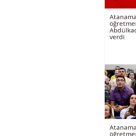
Atanama
öğretme
Abdülkad
verdi
Atanama
öğretme