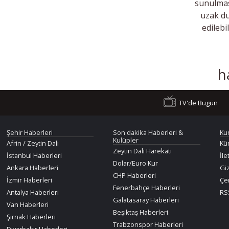
sunulmas
uzak du
edilebi
h
TV'de Bugün
Şehir Haberleri
Son dakika Haberleri &
Ku
Kulüpler
Afrin / Zeytin Dalı
Kü
Zeytin Dalı Harekatı
İstanbul Haberleri
İle
Dolar/Euro Kur
Ankara Haberleri
Giz
CHP Haberleri
İzmir Haberleri
Çer
Fenerbahçe Haberleri
Antalya Haberleri
RSS
Galatasaray Haberleri
Van Haberleri
Beşiktaş Haberleri
Şırnak Haberleri
Trabzonspor Haberleri
Diyarbakır Haberleri