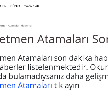
AZİN
DÜNYA
YAZARLAR
tmen Atamaları Haberleri
etmen Atamaları So
men Atamaları son dakika habe
 haberler listelenmektedir. Oku
da bulamadıysanız daha gelişmi
men Atamaları
tıklayın