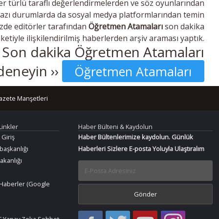
r türlü taraflı değerlendirmelerden ve söz oyunlarından
bazı durumlarda da sosyal medya platformlarından temin
mizde editörler tarafından
Öğretmen Atamaları
son dakika
iketiyle ilişkilendirilmiş haberlerden arşiv araması yaptık.
? Son dakika Öğretmen Atamaları
deneyin ››
Öğretmen Atamaları
azete Manşetleri
Linkler
Haber Bülteni & Kaydolun
 Giriş
Haber Bültenlerimize kaydolun. Günlük
aşkanlığı
Haberleri Sizlere E-posta Yoluyla Ulaştıralım
Bakanlığı
Haberler (Google
Haber
Haber
Bir
Bir
 Yapay Zeka Sohbet