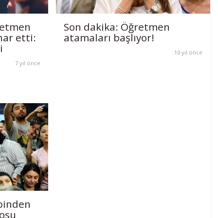
retmen
Son dakika: Öğretmen
har etti:
atamaları başlıyor!
i
10 yıl önce
7 yıl önce
binden
rosu