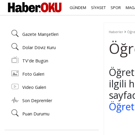
GÜNDEM
SİYASET
SPOR
MAG
›
Haberler
Öğre
Gazete Manşetleri
Öğr
Dolar Döviz Kuru
TV'de Bugün
Öğret
Foto Galeri
ilgili
Video Galeri
sayfa
Son Depremler
Öğret
Puan Durumu