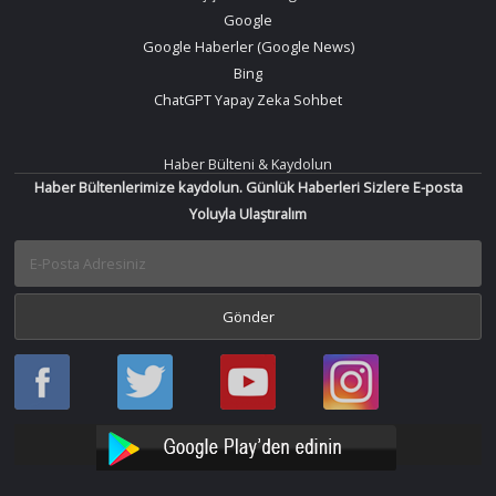
Google
Google Haberler (Google News)
Bing
ChatGPT Yapay Zeka Sohbet
Haber Bülteni & Kaydolun
Haber Bültenlerimize kaydolun. Günlük Haberleri Sizlere E-posta
Yoluyla Ulaştıralım
Haber
Haber
Bir
Bir
Oku
Oku
Haber
Haber
Facebook
Twitter
Oku
Oku
YouTube
Instagram