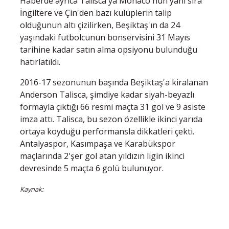
Haberde ayrıca Talisca'ya Monaco'nun yanı sıra
İngiltere ve Çin'den bazı kulüplerin talip
olduğunun altı çizilirken, Beşiktaş'ın da 24
yaşındaki futbolcunun bonservisini 31 Mayıs
tarihine kadar satın alma opsiyonu bulunduğu
hatırlatıldı.
2016-17 sezonunun başında Beşiktaş'a kiralanan
Anderson Talisca, şimdiye kadar siyah-beyazlı
formayla çıktığı 66 resmi maçta 31 gol ve 9 asiste
imza attı. Talisca, bu sezon özellikle ikinci yarıda
ortaya koyduğu performansla dikkatleri çekti.
Antalyaspor, Kasımpaşa ve Karabükspor
maçlarında 2'şer gol atan yıldızın ligin ikinci
devresinde 5 maçta 6 golü bulunuyor.
Kaynak: