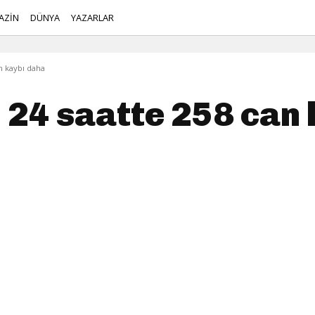
AZİN
DÜNYA
YAZARLAR
n kaybı daha
 24 saatte 258 can