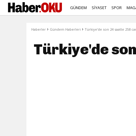
GÜNDEM
SİYASET
SPOR
MAG
›
›
Haberler
Gündem Haberleri
Türkiye'de son 24 saatte 258 ca
Türkiye'de son