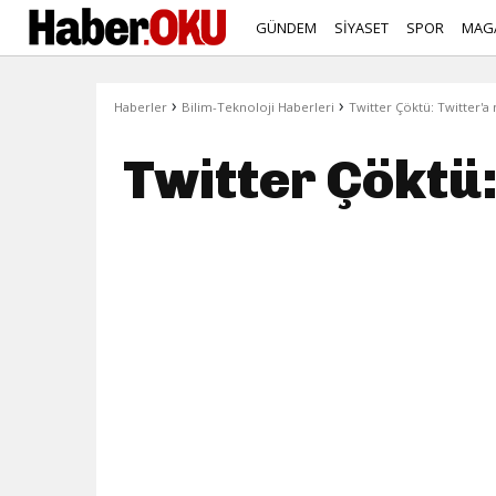
GÜNDEM
SİYASET
SPOR
MAG
›
›
Haberler
Bilim-Teknoloji Haberleri
Twitter Çöktü: Twitter'a
Twitter Çöktü: