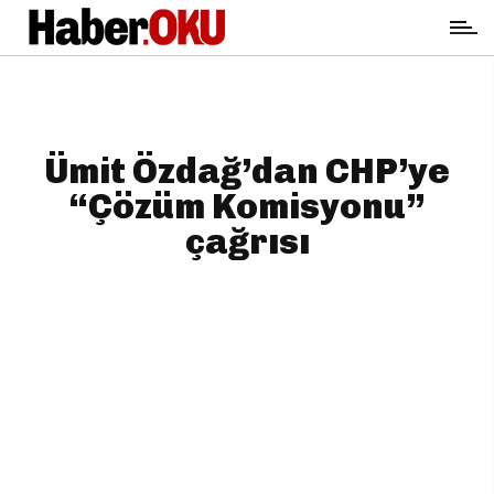
Ümit Özdağ’dan CHP’ye
“Çözüm Komisyonu”
çağrısı