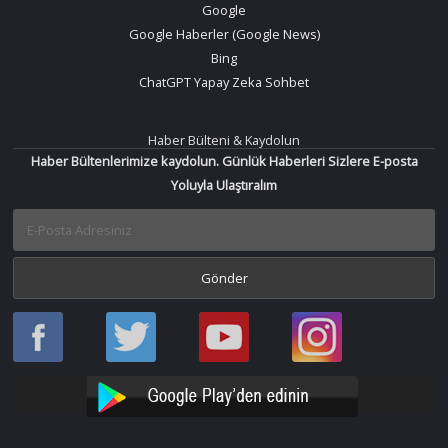
Google
Google Haberler (Google News)
Bing
ChatGPT Yapay Zeka Sohbet
Haber Bülteni & Kaydolun
Haber Bültenlerimize kaydolun. Günlük Haberleri Sizlere E-posta
Yoluyla Ulaştıralım
Haber
Haber
Bir
Bir
Oku
Oku
Haber
Haber
Facebook
Twitter
Oku
Oku
YouTube
Instagram