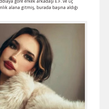
ddiaya göre erkek arkadaşı E.F. ve üç
anlık alana gitmiş, burada başına aldığı