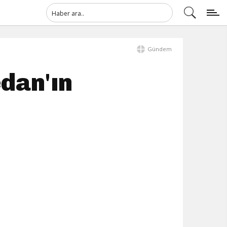
Gündem
edan'ın