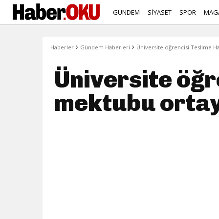
GÜNDEM
SİYASET
SPOR
MAG
›
›
Haberler
Gündem Haberleri
Üniversite öğrencisi Teslime H
Üniversite öğr
mektubu ortay