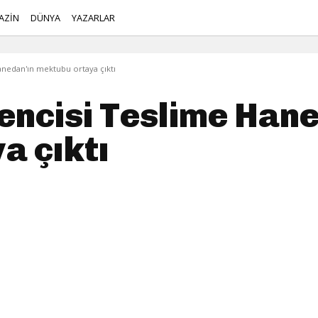
AZİN
DÜNYA
YAZARLAR
anedan'ın mektubu ortaya çıktı
encisi Teslime Han
a çıktı