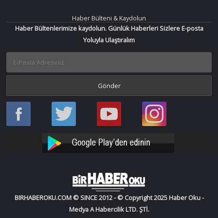
Haber Bülteni & Kaydolun
Haber Bültenlerimize kaydolun. Günlük Haberleri Sizlere E-posta
Yoluyla Ulaştıralım
Haber
Haber
Bir
Bir
Oku
Oku
Haber
Haber
Facebook
Twitter
Oku
Oku
YouTube
Instagram
BIRHABEROKU.COM © SINCE 2012 - © Copyright 2025 Haber Oku -
Medya A Habercilik LTD. ŞTİ.