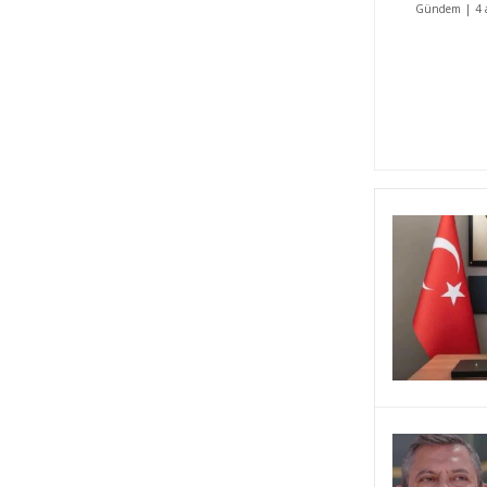
Gündem
|
4 