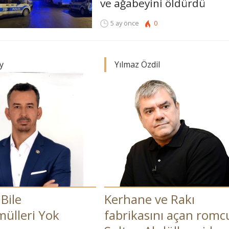
ve ağabeyini öldürdü
5 ay önce
0
y
Yılmaz Özdil
Bile
Kerhane ve Rakı
ülleri Yok
fabrikasını açan romc