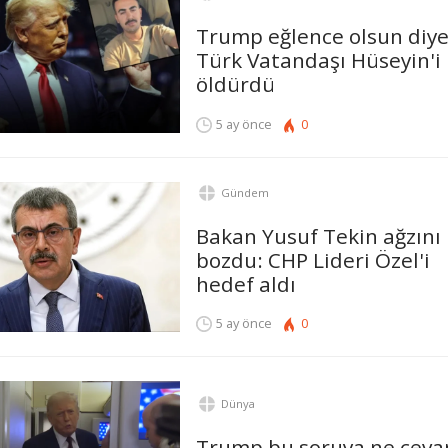
Trump eğlence olsun diye
Türk Vatandaşı Hüseyin'i
öldürdü
5 ay önce
0
Gündem
Bakan Yusuf Tekin ağzını
bozdu: CHP Lideri Özel'i
hedef aldı
5 ay önce
0
Dünya
Trump bu soruya ne ceva