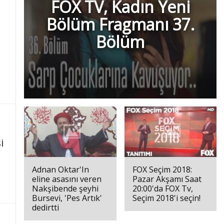
FOX TV, Kadın Yeni
Bölüm Fragmanı 37.
Bölüm
i
Adnan Oktar'In
FOX Seçim 2018:
eline asasını veren
Pazar Akşamı Saat
Nakşibende şeyhi
20:00'da FOX Tv,
Bursevi, 'Pes Artık'
Seçim 2018'i seçin!
dedirtti