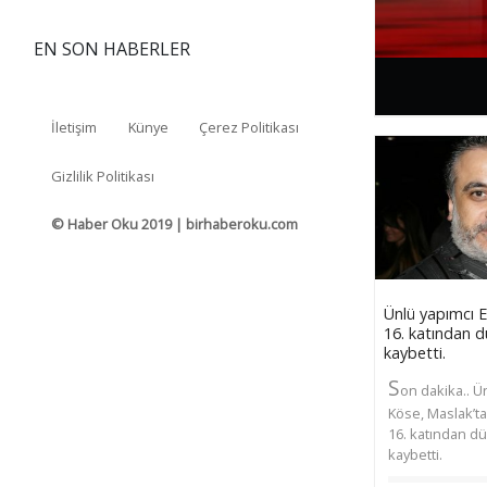
EN SON HABERLER
İletişim
Künye
Çerez Politikası
Gizlilik Politikası
© Haber Oku 2019 | birhaberoku.com
Ünlü yapımcı E
16. katından d
kaybetti.
S
on dakika.. Ü
Köse, Maslak’t
16. katından dü
kaybetti.