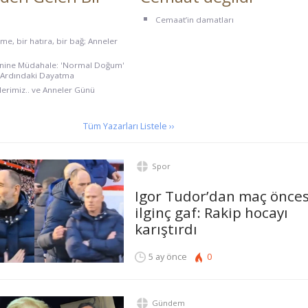
Cemaat’in damatları
me, bir hatıra, bir bağ; Anneler
nine Müdahale: 'Normal Doğum'
n Ardındaki Dayatma
lerimiz.. ve Anneler Günü
Tüm Yazarları Listele ››
Spor
Igor Tudor’dan maç önces
ilginç gaf: Rakip hocayı
karıştırdı
5 ay önce
0
Gündem