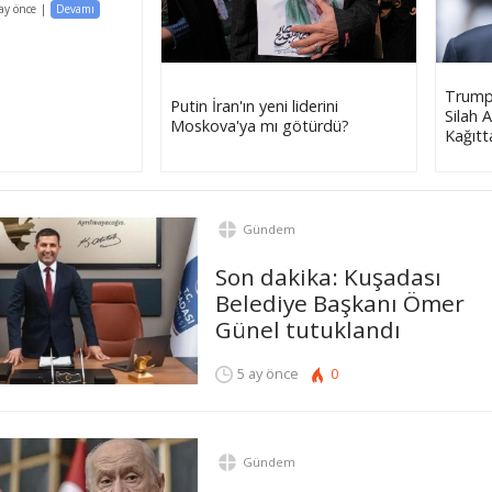
ay önce
|
Devamı
Trump
Putin İran'ın yeni liderini
Silah A
Moskova'ya mı götürdü?
Kağıtt
Gündem
Son dakika: Kuşadası
Belediye Başkanı Ömer
Günel tutuklandı
5 ay önce
0
Gündem