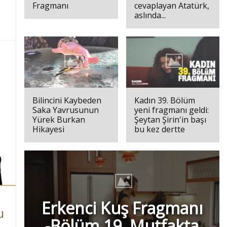
Fragmanı
cevaplayan Atatürk,
aslında...
Bilincini Kaybeden
Kadın 39. Bölüm
Saka Yavrusunun
yeni fragmanı geldi:
Yürek Burkan
Şeytan Şirin'in başı
Hikayesi
bu kez dertte
Erkenci Kuş Fragmanı
u
-Bölüm 19, Mutfakta