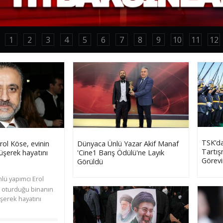
1
2
3
4
5
6
7
8
9
10
11
12
TSK’da
rol Köse, evinin
Dünyaca Ünlü Yazar Akif Manaf
Tartış
üşerek hayatını
'Cine1 Barış Ödülü'ne Layık
Görev
Görüldü
nlü yapımcı Erol
a oturduğu binanın
şerek hayatını