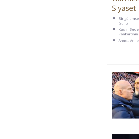
Siyaset
Bir gülümse
Günü
Kadın Bede
Pankartını
Anne.. Anne