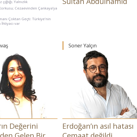
Sultan Abdülhamid
 çığlığı; Yalnızlık
 Korkusu; Cezaevinden Çankaya’ya
anı Çoktan Geçti: Türkiye'nin
İhtiyacı var
avaş
Soner Yalçın
rın Değerini
Erdoğan’ın asıl hatası
en Gelen Bir
Cemaat değildi