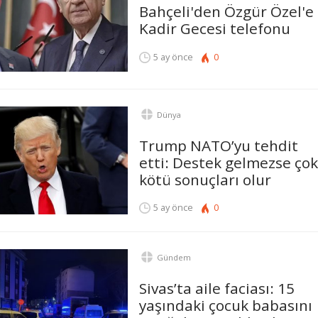
Bahçeli'den Özgür Özel'e
Kadir Gecesi telefonu
5 ay önce
0
Dünya
Trump NATO’yu tehdit
etti: Destek gelmezse çok
kötü sonuçları olur
5 ay önce
0
Gündem
Sivas’ta aile faciası: 15
yaşındaki çocuk babasını