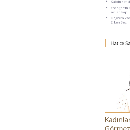
Kalbin sessiz
Erdoğan’ın
açılan kapı
Değişim Zam
Erken Seçim 
Hatice S
Kadınla
Görmezd