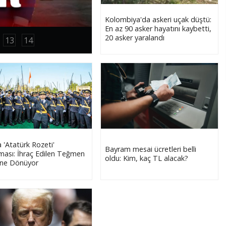
Kolombiya'da askeri uçak düştü:
En az 90 asker hayatını kaybetti,
20 asker yaralandı
13
14
 'Atatürk Rozeti'
Bayram mesai ücretleri belli
ması: İhraç Edilen Teğmen
oldu: Kim, kaç TL alacak?
ine Dönüyor