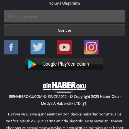
Yoluyla Ulaştıralım
Haber
Haber
Bir
Bir
Oku
Oku
Haber
Haber
Facebook
Twitter
Oku
Oku
YouTube
Instagram
BIRHABEROKU.COM © SINCE 2012 - © Copyright 2025 Haber Oku -
Medya A Habercilik LTD. ŞTİ.
Türkiye ve Dünya gündeminden son dakika haberleri yorumsuz ve
tarafsız olarak okuyucularına anında ulaştırılır. Köşe yazarları, siyaset,
ekonomi ve sosyal medya paylaşımlarını aktif oalrak takip eder haber