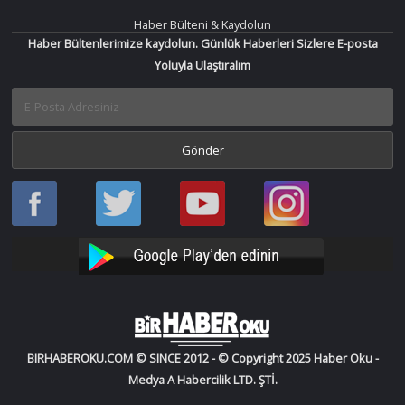
Haber Bülteni & Kaydolun
Haber Bültenlerimize kaydolun. Günlük Haberleri Sizlere E-posta
Yoluyla Ulaştıralım
Haber
Haber
Bir
Bir
Oku
Oku
Haber
Haber
Facebook
Twitter
Oku
Oku
YouTube
Instagram
BIRHABEROKU.COM © SINCE 2012 - © Copyright 2025 Haber Oku -
Medya A Habercilik LTD. ŞTİ.