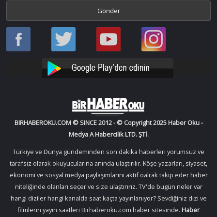
Haber
Haber
Bir
Bir
Oku
Oku
Haber
Haber
Facebook
Twitter
Oku
Oku
YouTube
Instagram
BIRHABEROKU.COM © SINCE 2012 - © Copyright 2025 Haber Oku -
Medya A Habercilik LTD. ŞTİ.
Türkiye ve Dünya gündeminden son dakika haberleri yorumsuz ve
tarafsız olarak okuyucularına anında ulaştırılır. Köşe yazarları, siyaset,
ekonomi ve sosyal medya paylaşımlarını aktif oalrak takip eder haber
niteliğinde olanları seçer ve size ulaştırırız. TV'de bugün neler var
hangi diziler hangi kanalda saat kaçta yayınlanıyor? Sevdiğiniz dizi ve
filmlerin yayın saatleri Birhaberoku.com haber sitesinde.
Haber