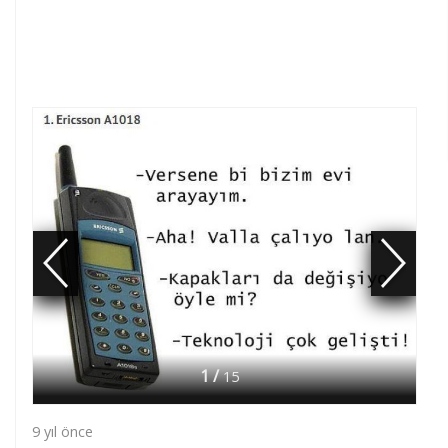
Geri
İleri
1 /
15
9 yıl önce