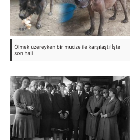
Ölmek üzereyken bir mucize ile karşılaştı! İşte
son hali