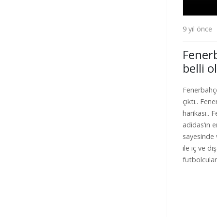
9 yıl önce
Fenerb
belli o
Fenerbahçe
çıktı.. Fen
harikası..
adidas’ın e
sayesinde 
ile iç ve d
futbolcular