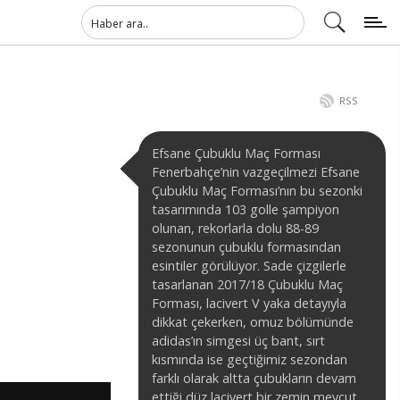
RSS
Efsane Çubuklu Maç Forması
Fenerbahçe’nin vazgeçilmezi Efsane
Çubuklu Maç Forması’nın bu sezonki
tasarımında 103 golle şampiyon
olunan, rekorlarla dolu 88-89
sezonunun çubuklu formasından
esintiler görülüyor. Sade çizgilerle
tasarlanan 2017/18 Çubuklu Maç
Forması, lacivert V yaka detayıyla
dikkat çekerken, omuz bölümünde
adidas’ın simgesi üç bant, sırt
kısmında ise geçtiğimiz sezondan
farklı olarak altta çubukların devam
ettiği düz lacivert bir zemin mevcut.