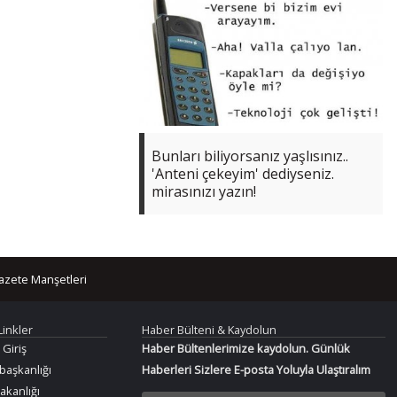
Bunları biliyorsanız yaşlısınız..
'Anteni çekeyim' dediyseniz.
mirasınızı yazın!
azete Manşetleri
Linkler
Haber Bülteni & Kaydolun
 Giriş
Haber Bültenlerimize kaydolun. Günlük
aşkanlığı
Haberleri Sizlere E-posta Yoluyla Ulaştıralım
Bakanlığı