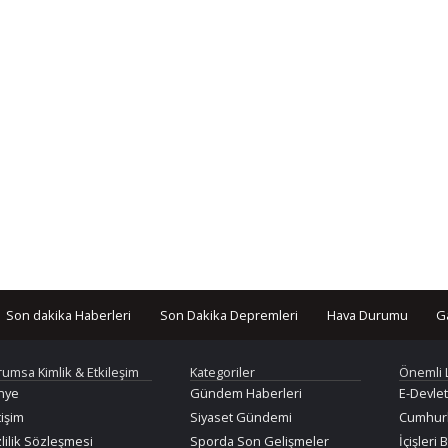
Son dakika Haberleri
Son Dakika Depremleri
Hava Durumu
G
rumsa Kimlik & Etkileşim
Kategoriler
Önemli 
nye
Gündem Haberleri
E-Devlet
tişim
Siyaset Gündemi
Cumhurb
lilik Sözleşmesi
Sporda Son Gelişmeler
İçişleri 