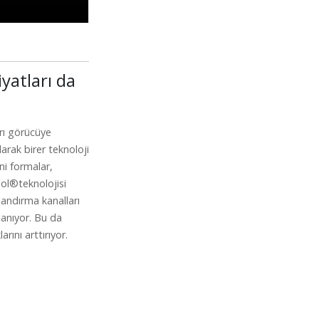
yatları da
rı görücüye
larak birer teknoloji
ni formalar,
Cool®teknolojisi
landırma kanalları
lanıyor. Bu da
arını arttırıyor.