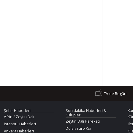
TV'de Bugün
Şehir Haberleri
Son dakika Haberleri &
Ku
Kulüpler
Afrin / Zeytin Dalı
Kü
Zeytin Dalı Harekatı
İstanbul Haberleri
İle
Dolar/Euro Kur
Ankara Haberleri
Giz