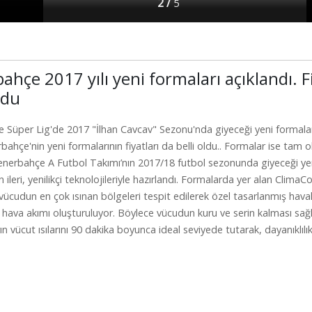
2 /
5
ahçe 2017 yılı yeni formaları açıklandı. Fi
ldu
 Süper Lig'de 2017 "İlhan Cavcav" Sezonu'nda giyeceği yeni formala
erbahçe'nin yeni formalarının fiyatları da belli oldu.. Formalar ise tam o
 Fenerbahçe A Futbol Takımı’nın 2017/18 futbol sezonunda giyeceği ye
n ileri, yenilikçi teknolojileriyle hazırlandı. Formalarda yer alan Clima
vücudun en çok ısınan bölgeleri tespit edilerek özel tasarlanmış hava
ış hava akımı oluşturuluyor. Böylece vücudun kuru ve serin kalması sağ
ın vücut ısılarını 90 dakika boyunca ideal seviyede tutarak, dayanıklılıkl