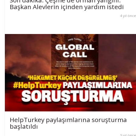
Son dakika: Çeşme'de orman yangını:
Başkan Alevlerin içinden yardım istedi
4 yıl önce
HelpTurkey paylaşımlarına soruşturma
başlatıldı
5 yıl önce