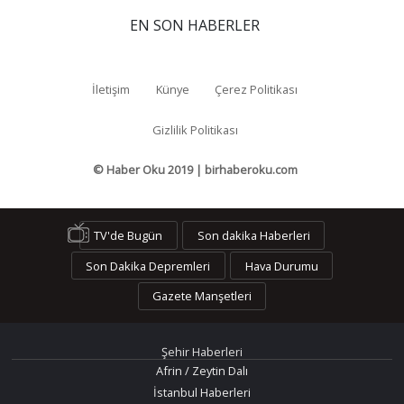
EN SON HABERLER
İletişim
Künye
Çerez Politikası
Gizlilik Politikası
© Haber Oku 2019 | birhaberoku.com
TV'de Bugün
Son dakika Haberleri
Son Dakika Depremleri
Hava Durumu
Gazete Manşetleri
Şehir Haberleri
Afrin / Zeytin Dalı
İstanbul Haberleri