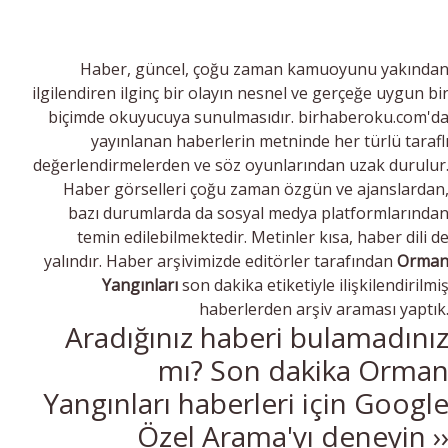
Haber, güncel, çoğu zaman kamuoyunu yakında
ilgilendiren ilginç bir olayın nesnel ve gerçeğe uygun bi
biçimde okuyucuya sunulmasıdır. birhaberoku.com'd
yayınlanan haberlerin metninde her türlü tarafl
değerlendirmelerden ve söz oyunlarından uzak durulur
Haber görselleri çoğu zaman özgün ve ajanslardan
bazı durumlarda da sosyal medya platformlarında
temin edilebilmektedir. Metinler kısa, haber dili d
yalındır. Haber arşivimizde editörler tarafından
Orma
Yangınları
son dakika etiketiyle ilişkilendirilmi
haberlerden arşiv araması yaptık
Aradığınız haberi bulamadını
mı? Son dakika Orma
Yangınları haberleri için Googl
Özel Arama'yı deneyin ›