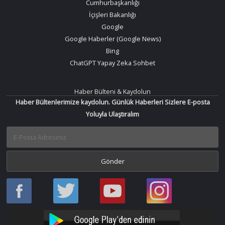
Cumhurbaşkanlığı
İçişleri Bakanlığı
Google
Google Haberler (Google News)
Bing
ChatGPT Yapay Zeka Sohbet
Haber Bülteni & Kaydolun
Haber Bültenlerimize kaydolun. Günlük Haberleri Sizlere E-posta
Yoluyla Ulaştıralım
Haber
Haber
Bir
Bir
Oku
Oku
Haber
Haber
Facebook
Twitter
Oku
Oku
YouTube
Instagram